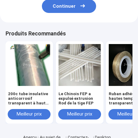
Continuer
Produits Recommandés
200c tube insulative
Le Chinois FEP a
Ruban adhésif
anticorrosif
expulsé extrusion
hautes tempér
transparent à hautes
Rod de la tige FEP
transparent d
températures de
rétrécissement de la
Meilleur prix
Meilleur prix
Meilleur p
résistance FEP
Aperçu
Au sujet de
Contactez-
Desktop