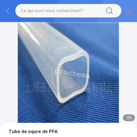
2
/
5
Tube de squre de PFA