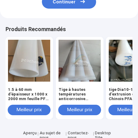
Continuer
Produits Recommandés
1.5 à 60 mm
Tige à hautes
tige Dia10-1
d'épaisseur x 1000 x
températures
d'extrusion du
2000 mm feuille PFA,
anticorrosive
Chinois PFA de
plaque PFA, panneau
d'isolation de PFA
longueur de 
PFA
Meilleur prix
Meilleur prix
Meilleur p
Aperçu
Au sujet de
Contactez-
Desktop
nous
nous
Site