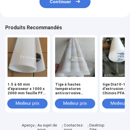
Continuer
Produits Recommandés
1.5 à 60 mm
Tige à hautes
tige Dia10-1
d'épaisseur x 1000 x
températures
d'extrusion du
2000 mm feuille PFA,
anticorrosive
Chinois PFA de
plaque PFA, panneau
d'isolation de PFA
longueur de 
PFA
Meilleur prix
Meilleur prix
Meilleur p
Aperçu
Au sujet de
Contactez-
Desktop
nous
nous
Site