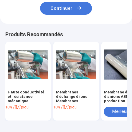
Continuer
Produits Recommandés
Haute conductivité
Membranes
Membrane d'é
et résistance
d'échange d'ions
d'anions AEM p
mécanique
Membranes
production
Électrolyseur d'eau
d'échange d'anions
d'hydrogène p
10%\"]],\"picurl\":\"\\/photo\\/pd202041676-high_conductivity_and_mecha
10%\"]],\"picurl\":\"\\/photo\\/pd20204167
Cellule à
AEM
électrolyse de 
Meilleur p
combustible alcaline
AEM