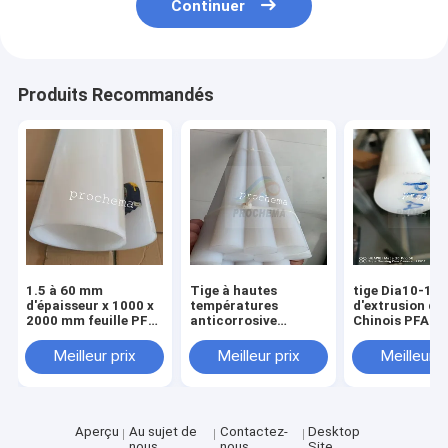
Continuer
Produits Recommandés
1.5 à 60 mm
Tige à hautes
tige Dia10-1
d'épaisseur x 1000 x
températures
d'extrusion du
2000 mm feuille PFA,
anticorrosive
Chinois PFA de
plaque PFA, panneau
d'isolation de PFA
longueur de 
PFA
Meilleur prix
Meilleur prix
Meilleur p
Aperçu
Au sujet de
Contactez-
Desktop
nous
nous
Site