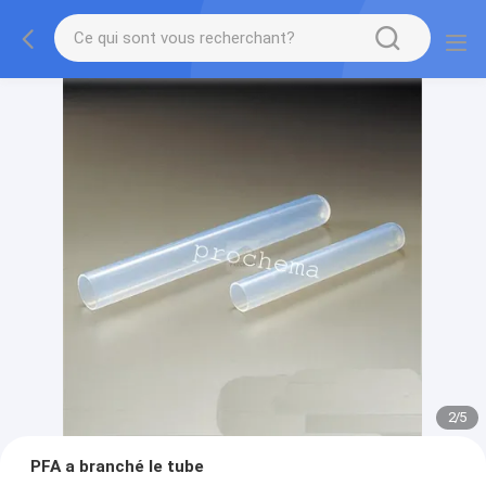
2
/
5
PFA a branché le tube