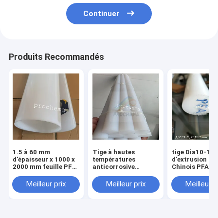
Continuer
Produits Recommandés
1.5 à 60 mm
Tige à hautes
tige Dia10-1
d'épaisseur x 1000 x
températures
d'extrusion du
2000 mm feuille PFA,
anticorrosive
Chinois PFA de
plaque PFA, panneau
d'isolation de PFA
longueur de 
PFA
Meilleur prix
Meilleur prix
Meilleur p