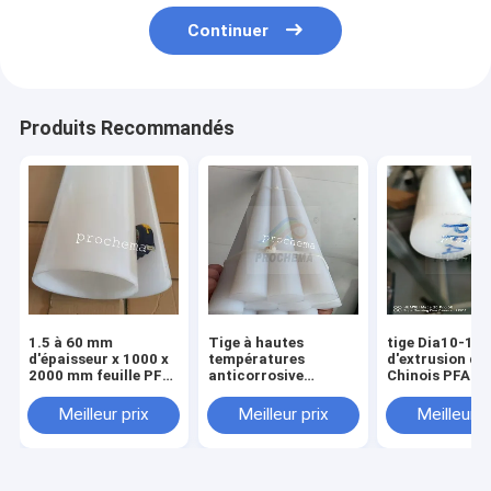
Continuer
Produits Recommandés
1.5 à 60 mm
Tige à hautes
tige Dia10-1
d'épaisseur x 1000 x
températures
d'extrusion du
2000 mm feuille PFA,
anticorrosive
Chinois PFA de
plaque PFA, panneau
d'isolation de PFA
longueur de 
PFA
Meilleur prix
Meilleur prix
Meilleur p