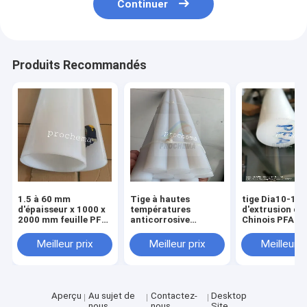
Continuer
Produits Recommandés
1.5 à 60 mm
Tige à hautes
tige Dia10-1
d'épaisseur x 1000 x
températures
d'extrusion du
2000 mm feuille PFA,
anticorrosive
Chinois PFA de
plaque PFA, panneau
d'isolation de PFA
longueur de 
PFA
Meilleur prix
Meilleur prix
Meilleur p
Aperçu
Au sujet de
Contactez-
Desktop
nous
nous
Site