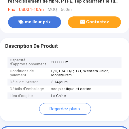
rétrécissement de fibre, PTFE, fep chauffent le tube
de rétrécissement
Prix：USD0.1-10/m
MOQ：500m
meilleur prix
Contactez
Description De Produit
Capacité
5000000m
d'approvisionnement
Conditions de
L/C, D/A, D/P, T/T, Western Union,
paiement
MoneyGram
Délai de livraison
3-14 jours
Détails d'emballage
sac plastique et carton
Lieu d'origine
La Chine
Regardez plus