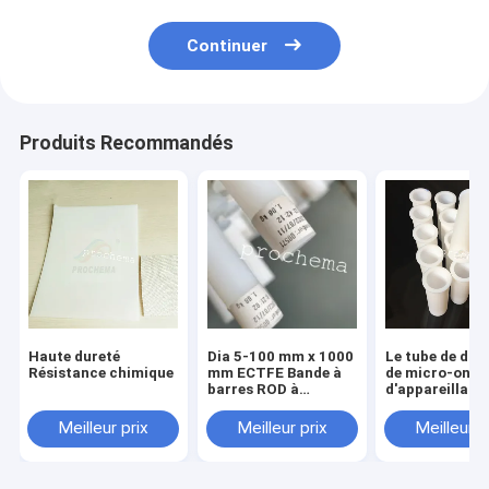
Continuer
Produits Recommandés
Haute dureté
Dia 5-100 mm x 1000
Le tube de dig
Résistance chimique
mm ECTFE Bande à
de micro-onde
barres ROD à
d'appareillage
extrusion
digestion de g
anticorrosion
de tube de dig
Meilleur prix
Meilleur prix
Meilleur p
de Ptfe a impor
tube de digest
TFM