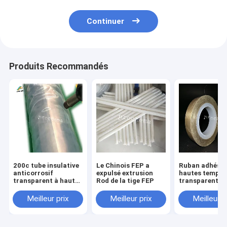
Continuer
Produits Recommandés
200c tube insulative
Le Chinois FEP a
Ruban adhésif
anticorrosif
expulsé extrusion
hautes tempér
transparent à hautes
Rod de la tige FEP
transparent d
températures de
rétrécissement de la
Meilleur prix
Meilleur prix
Meilleur p
résistance FEP