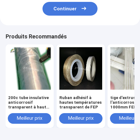
Continuer
Produits Recommandés
200c tube insulative
Ruban adhésif à
tige d'extrusio
anticorrosif
hautes températures
l'anticorrosif
transparent à hautes
transparent de FEP
1000mm FEP p
températures de
les produits
rétrécissement de la
semiconducte
Meilleur prix
Meilleur prix
Meilleur p
résistance FEP