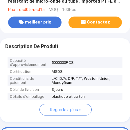
résistant de micro-onde du tube .imported PTFE de
digestion de PTFE
Prix：usd0.5-usd15
MOQ：100Pcs
meilleur prix
Contactez
Description De Produit
Capacité
5000000PCS
d'approvisionnement
Certification
MSDS
Conditions de
L/C, D/A, D/P, T/T, Western Union,
paiement
MoneyGram
Délai de livraison
3 jours
Détails d'emballage
plastique et carton
Regardez plus