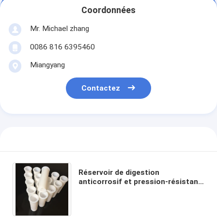
Coordonnées
Mr. Michael zhang
0086 816 6395460
Miangyang
Contactez
Réservoir de digestion
anticorrosif et pression-résistant
de micro-onde du tube .imported
PTFE de digestion de PTFE