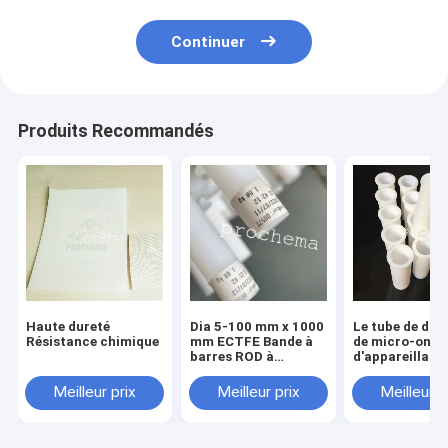
Continuer
Produits Recommandés
Haute dureté
Dia 5-100 mm x 1000
Le tube de dig
Résistance chimique
mm ECTFE Bande à
de micro-onde
barres ROD à
d'appareillage
extrusion
digestion de g
anticorrosion
de tube de dig
Meilleur prix
Meilleur prix
Meilleur p
de Ptfe a impor
tube de digest
TFM