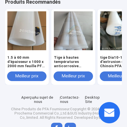
Produits Recommandés
1.5 à 60 mm
Tige à hautes
tige Dia10-1
d'épaisseur x 1000 x
températures
d'extrusion du
2000 mm feuille PFA,
anticorrosive
Chinois PFA de
plaque PFA, panneau
d'isolation de PFA
longueur de 
PFA
Meilleur prix
Meilleur prix
Meilleur p
Aperçu
Au sujet de
Contactez-
Desktop
nous
nous
Site
Chine Produits de PFA
Fournisseur.Copyright © 2024 Mianyang
Prochema Commercial Co.,Ltd.&GUS Industry (Hongkong)
Co,.limited. All Rights Reserved. Developed by
ECER