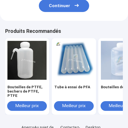
Continuer
Produits Recommandés
Bouteilles de PTFE,
Tube à essai de PFA
Bouteilles de 
bechers de PTFE,
PTFE
Meilleur prix
Meilleur prix
Meilleur p
Aperçu
Au sujet de
Contactez-
Desktop