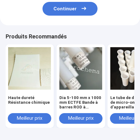
Continuer
Produits Recommandés
Haute dureté
Dia 5-100 mm x 1000
Le tube de dig
Résistance chimique
mm ECTFE Bande à
de micro-onde
barres ROD à
d'appareillage
extrusion
digestion de g
anticorrosion
de tube de dig
Meilleur prix
Meilleur prix
Meilleur p
de Ptfe a impor
tube de digest
TFM