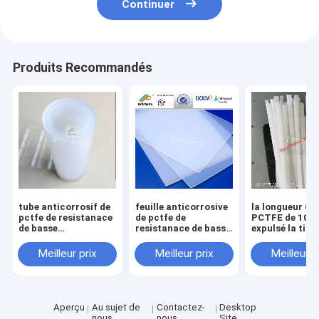
Continuer
Produits Recommandés
tube anticorrosif de
feuille anticorrosive
la longueur Ch
pctfe de resistanace
de pctfe de
PCTFE de 100
de basse
resistanace de basse
expulsé la tige
température
température
Dia10-150mm
Meilleur prix
Meilleur prix
Meilleur p
Aperçu
Au sujet de
Contactez-
Desktop
nous
nous
Site