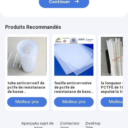
Continuer
Produits Recommandés
tube anticorrosif de
feuille anticorrosive
la longueur Ch
pctfe de resistanace
de pctfe de
PCTFE de 100
de basse
resistanace de basse
expulsé la tige
température
température
Dia10-150mm
Meilleur prix
Meilleur prix
Meilleur p
Aperçu
Au sujet de
Contactez-
Desktop
nous
nous
Site