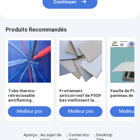
Continuer
Produits Recommandés
Tube thermo-
Frottement
Feuille de PVDF
rétrécissable
anticorrosif de PVDF
panneau de P
antiflaming
bas vieillissant la
transparent de PVDF
feuille résistante
175℃
Meilleur prix
Meilleur prix
Meilleur p
Aperçu
Au sujet de
Contactez-
Desktop
nous
nous
Site